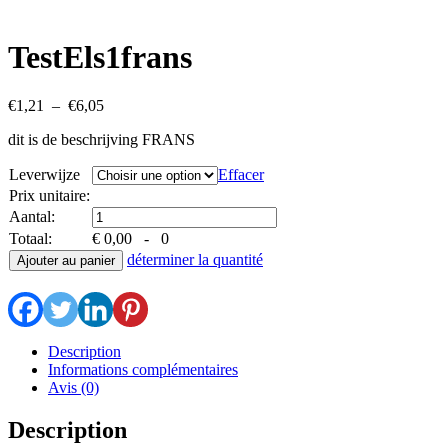
TestEls1frans
Plage
€
1,21
–
€
6,05
de
dit is de beschrijving FRANS
prix :
€1,21
Leverwijze
Effacer
à
€6,05
Prix ​​unitaire:
Aantal:
Totaal:
€ 0,00
-
0
déterminer la quantité
Ajouter au panier
Description
Informations complémentaires
Avis (0)
Description